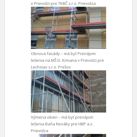
v Prievidzi pre TKBČ s.r.o. Prievidza
Obnova fasády – má byť Prenájom
lešenia na MŠ D. Krmana v Prievidzi pre
Lechstav s.r.o. Prešov
Výmena okien – má byť prenájom
lešenia Baňa Nováky pre HBP a.s.
Prievidza