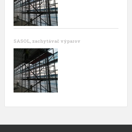
SASOL, zachytávač výparov