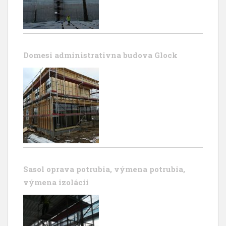
Domesi administrativna budova Glock
Sasol oprava potrubia, výmena potrubia,
výmena izolácii