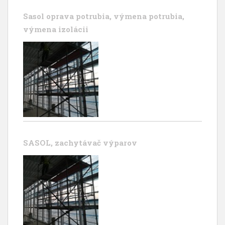
Sasol oprava potrubia, výmena potrubia,
výmena izolácii
SASOL, zachytávač výparov