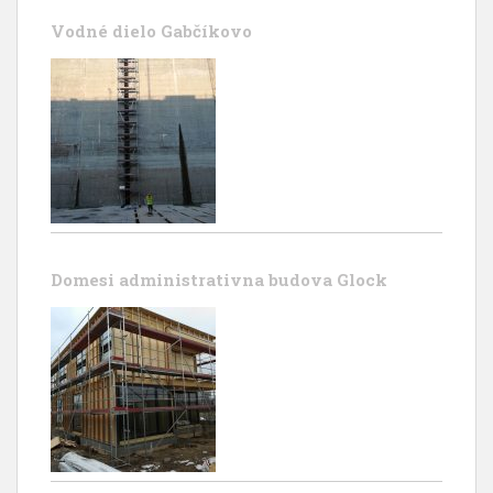
Vodné dielo Gabčíkovo
Domesi administrativna budova Glock