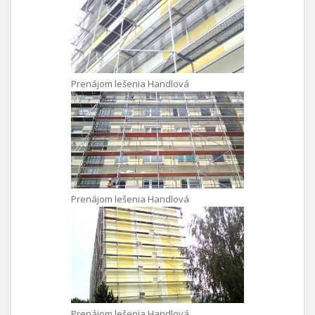
Prenájom lešenia Handlová
Prenájom lešenia Handlová
Prenájom lešenia Handlová