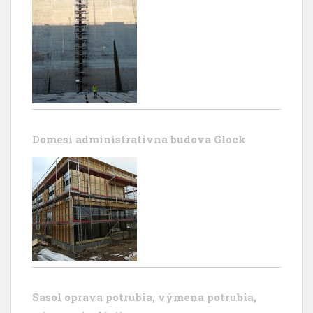
Domesi administrativna budova Glock
Sasol oprava potrubia, výmena potrubia,