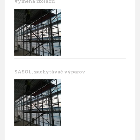
výmena izolácii
SASOL, zachytávač výparov