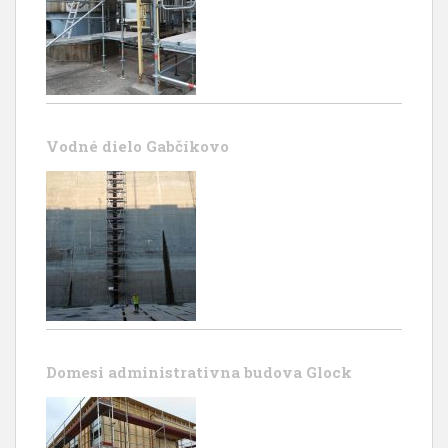
Vodné dielo Gabčíkovo
Domesi administrativna budova Glock