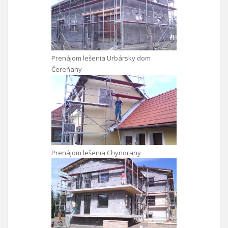
Prenájom lešenia Urbársky dom
Čereňany
Prenájom lešenia Chynorany