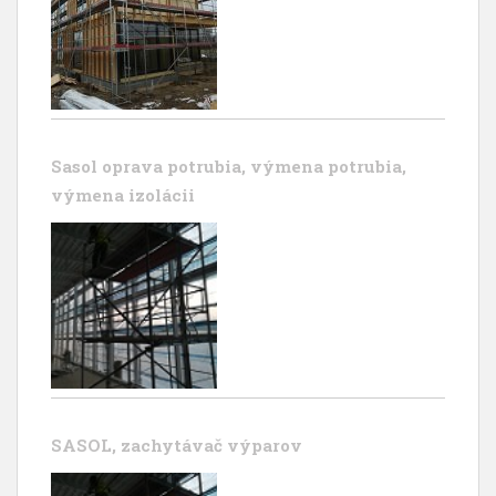
Sasol oprava potrubia, výmena potrubia,
výmena izolácii
SASOL, zachytávač výparov