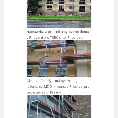
Nadstavba a prerábka bytového domu
v Prievidzi pre TKBČ s.r.o. Prievidza
Obnova fasády – má byť Prenájom
lešenia na MŠ D. Krmana v Prievidzi pre
Lechstav s.r.o. Prešov