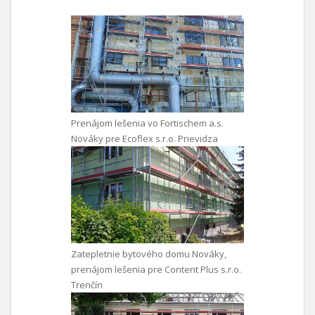
Prenájom lešenia vo Fortischem a.s.
Nováky pre Ecoflex s.r.o. Prievidza
Zatepletnie bytového domu Nováky,
prenájom lešenia pre Content Plus s.r.o.
Trenčín