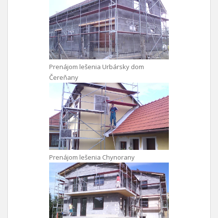
Prenájom lešenia Urbársky dom
Čereňany
Prenájom lešenia Chynorany