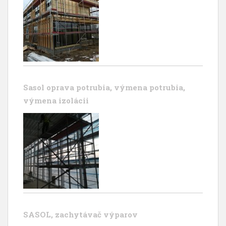
Sasol oprava potrubia, výmena potrubia,
výmena izolácii
SASOL, zachytávač výparov