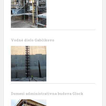
Vodné dielo Gabčíkovo
Domesi administrativna budova Glock