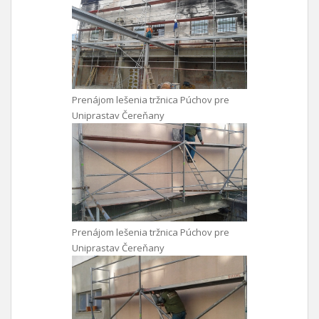
Prenájom lešenia tržnica Púchov pre
Uniprastav Čereňany
Prenájom lešenia tržnica Púchov pre
Uniprastav Čereňany