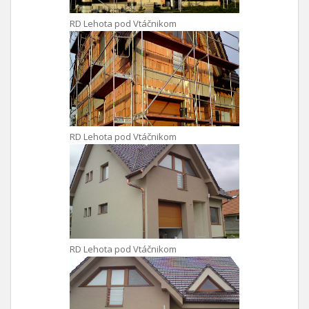
RD Lehota pod Vtáčnikom
RD Lehota pod Vtáčnikom
RD Lehota pod Vtáčnikom