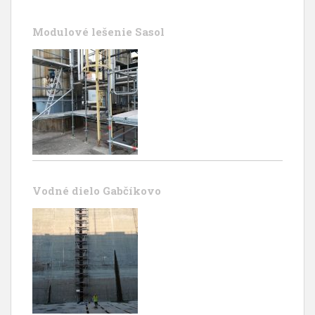
Modulové lešenie Sasol
Vodné dielo Gabčíkovo