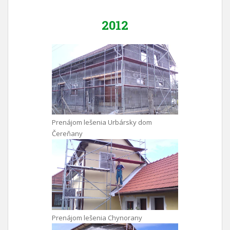
2012
Prenájom lešenia Urbársky dom
Čereňany
Prenájom lešenia Chynorany