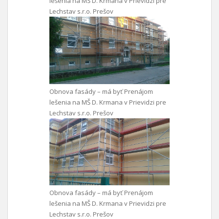
lešenia na MŠ D. Krmana v Prievidzi pre
Lechstav s.r.o. Prešov
Obnova fasády – má byť Prenájom
lešenia na MŠ D. Krmana v Prievidzi pre
Lechstav s.r.o. Prešov
Obnova fasády – má byť Prenájom
lešenia na MŠ D. Krmana v Prievidzi pre
Lechstav s.r.o. Prešov