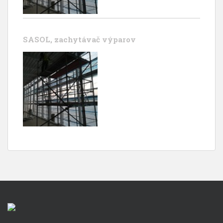
SASOL, zachytávač výparov