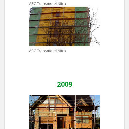
ABC Transmotel Nitra
ABC Transmotel Nitra
2009