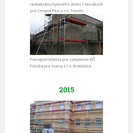
revitalizáciu bytového domu v Novákoch
pre Content Plus s.r.o. Trenčín
Prenájom lešenia pre zateplenie MŠ
Poruba pre Stavoj s.r.o. Bratislava
2015