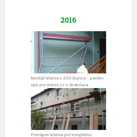
2016
Montáž lešenia v ZOO Bojnice – pavilón
opíc pre Artexe s.r.o. Bratislava
Prenájom lešenia pre kompletnú