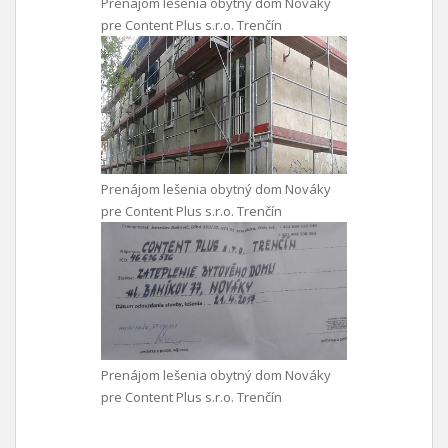
Prenájom lešenia obytný dom Nováky
pre Content Plus s.r.o. Trenčín
Prenájom lešenia obytný dom Nováky
pre Content Plus s.r.o. Trenčín
Prenájom lešenia obytný dom Nováky
pre Content Plus s.r.o. Trenčín