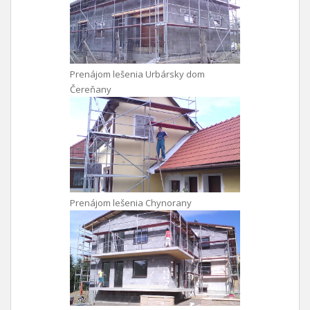
Prenájom lešenia Urbársky dom
Čereňany
Prenájom lešenia Chynorany