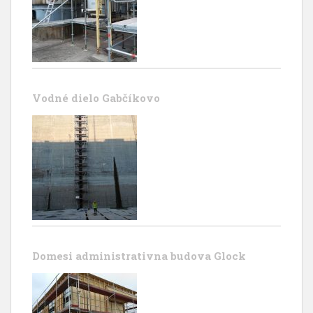
Vodné dielo Gabčíkovo
Domesi administrativna budova Glock