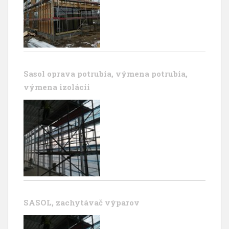
Sasol oprava potrubia, výmena potrubia,
výmena izolácii
SASOL, zachytávač výparov