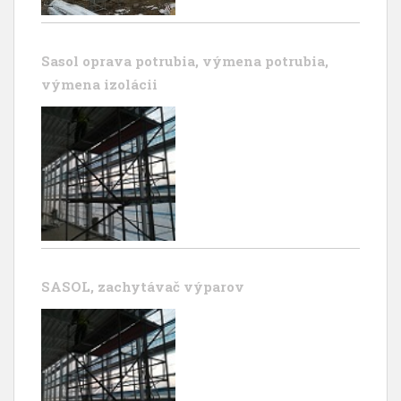
Sasol oprava potrubia, výmena potrubia,
výmena izolácii
SASOL, zachytávač výparov