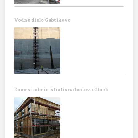
Vodné dielo Gabčíkovo
Domesi administrativna budova Glock