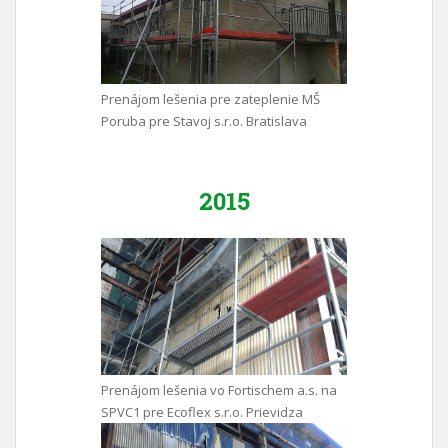
Prenájom lešenia pre zateplenie MŠ
Poruba pre Stavoj s.r.o. Bratislava
2015
Prenájom lešenia vo Fortischem a.s. na
SPVC1 pre Ecoflex s.r.o. Prievidza