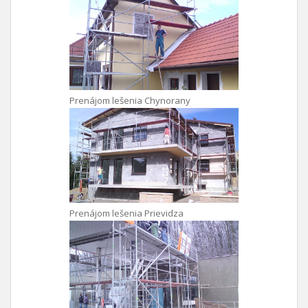
Prenájom lešenia Chynorany
Prenájom lešenia Prievidza