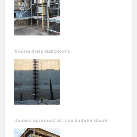
Vodné dielo Gabčíkovo
Domesi administrativna budova Glock