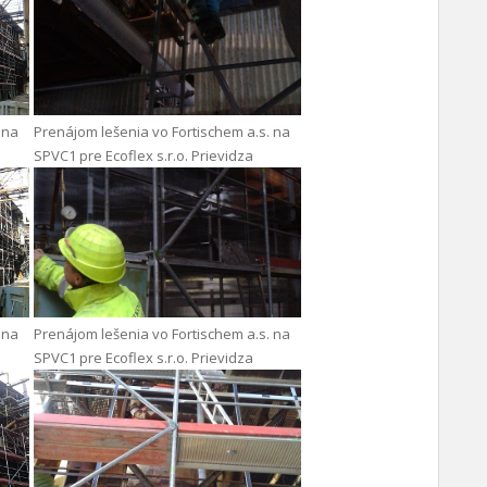
 na
Prenájom lešenia vo Fortischem a.s. na
SPVC1 pre Ecoflex s.r.o. Prievidza
 na
Prenájom lešenia vo Fortischem a.s. na
SPVC1 pre Ecoflex s.r.o. Prievidza