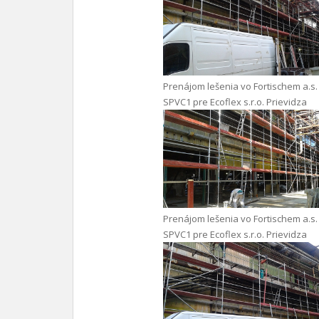
Prenájom lešenia vo Fortischem a.s.
SPVC1 pre Ecoflex s.r.o. Prievidza
Prenájom lešenia vo Fortischem a.s.
SPVC1 pre Ecoflex s.r.o. Prievidza