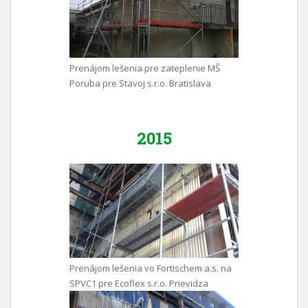
Prenájom lešenia pre zateplenie MŠ
Poruba pre Stavoj s.r.o. Bratislava
2015
Prenájom lešenia vo Fortischem a.s. na
SPVC1 pre Ecoflex s.r.o. Prievidza