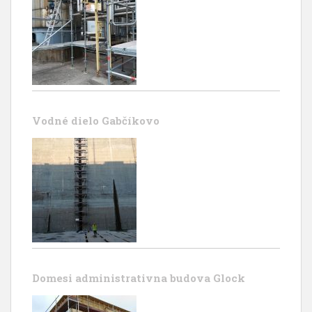
Vodné dielo Gabčíkovo
Domesi administrativna budova Glock