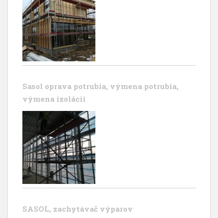
Sasol oprava potrubia, výmena potrubia,
výmena izolácii
SASOL, zachytávač výparov