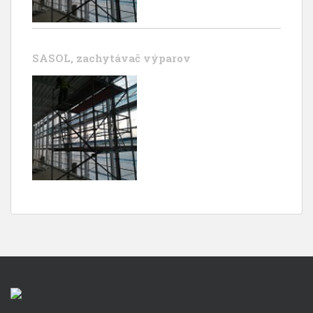
SASOL, zachytávač výparov