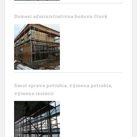
Domesi administrativna budova Glock
Sasol oprava potrubia, výmena potrubia,
výmena izolácii