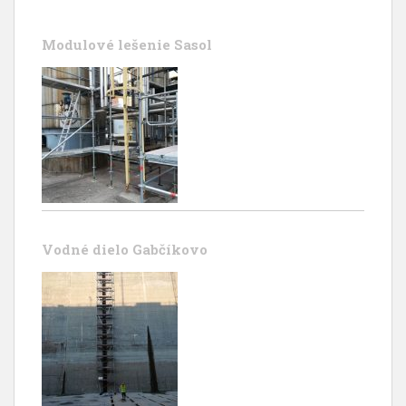
Modulové lešenie Sasol
Vodné dielo Gabčíkovo