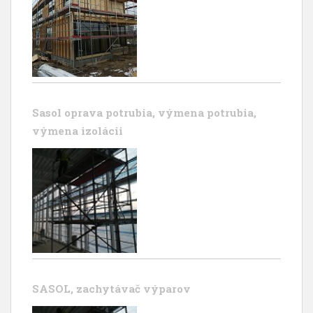
Sasol oprava potrubia, výmena potrubia,
výmena izolácii
SASOL, zachytávač výparov