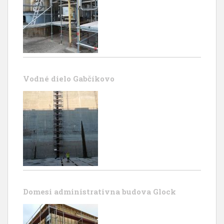
Vodné dielo Gabčíkovo
Domesi administrativna budova Glock