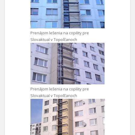
Prenájom lešenia na copility pre
Slovaktual v Topoľčanoch
Prenájom lešenia na copility pre
Slovaktual v Topoľčanoch