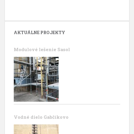
AKTUÁLNE PROJEKTY
Modulové lešenie Sasol
Vodné dielo Gabčíkovo