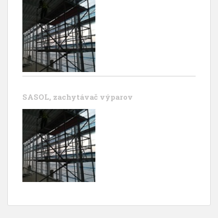
SASOL, zachytávač výparov