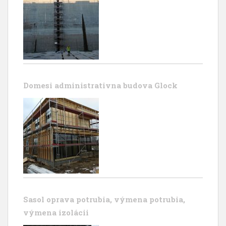
Domesi administrativna budova Glock
Sasol oprava potrubia, výmena potrubia,
výmena izolácii