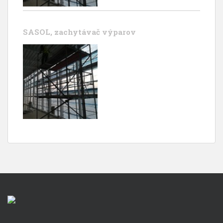
SASOL, zachytávač výparov