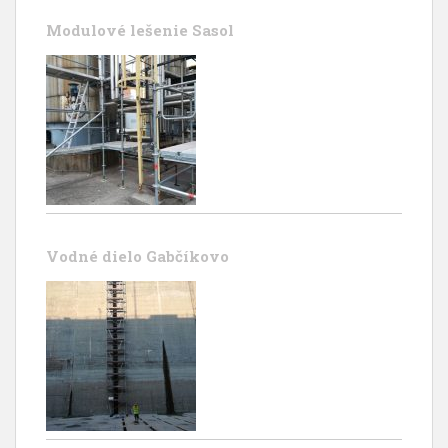
Modulové lešenie Sasol
Vodné dielo Gabčíkovo