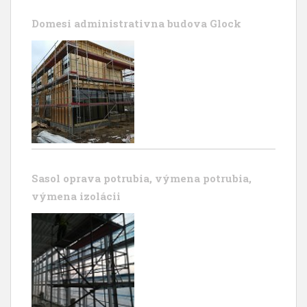
Domesi administrativna budova Glock
Sasol oprava potrubia, výmena potrubia,
výmena izolácii