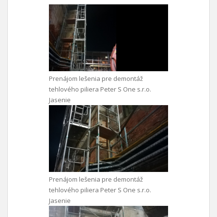
Prenájom lešenia pre demontáž
tehlového piliera Peter S One s.r.o.
Jasenie
Prenájom lešenia pre demontáž
tehlového piliera Peter S One s.r.o.
Jasenie