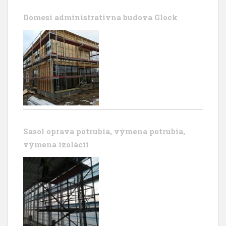
Domesi administrativna budova Glock
Sasol oprava potrubia, výmena potrubia,
výmena izolácii