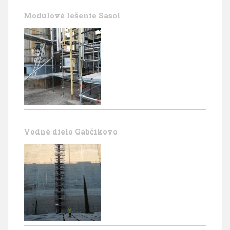
Modulové lešenie Sasol
Vodné dielo Gabčíkovo