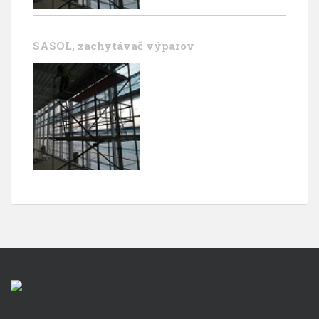
SASOL, zachytávač výparov