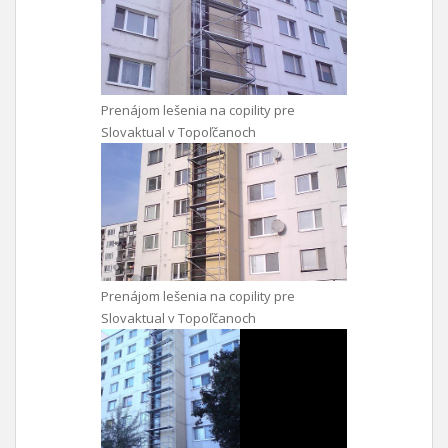
Prenájom lešenia na copility pre
Slovaktual v Topoľčanoch
Prenájom lešenia na copility pre
Slovaktual v Topoľčanoch