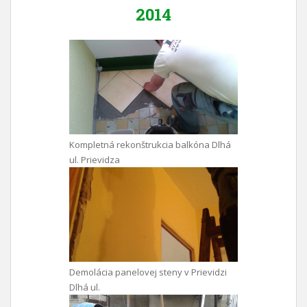
2014
Kompletná rekonštrukcia balkóna Dlhá
ul. Prievidza
Demolácia panelovej steny v Prievidzi
Dlhá ul.