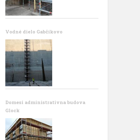
Vodné dielo Gabčíkovo
Domesi administrativna budova
Glock