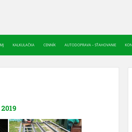
 MJ
KALKULAČKA
CENNÍK
AUTODOPRAVA – SŤAHOVANIE
KON
2019