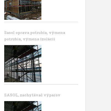
Sasol oprava potrubia, výmena
potrubia, výmena izolácii
SASOL, zachytávač výparov