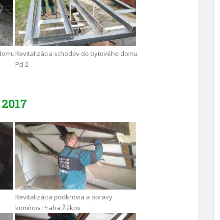
 domu
Revitalizácia schodov do bytového domu
Pd-2
2017
Revitalizácia podkrovia a opravy
komínov Praha Žižkov