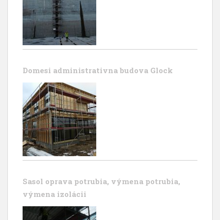
Domesi administrativna budova Glock
Sasol oprava potrubia, výmena potrubia,
výmena izolácii