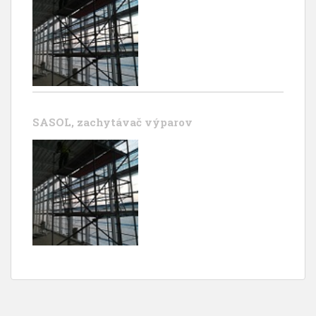
SASOL, zachytávač výparov