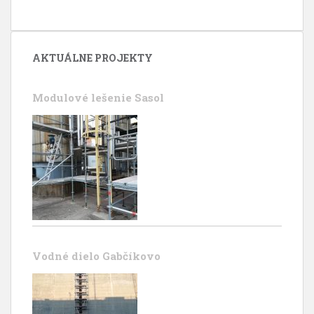
AKTUÁLNE PROJEKTY
Modulové lešenie Sasol
Vodné dielo Gabčíkovo