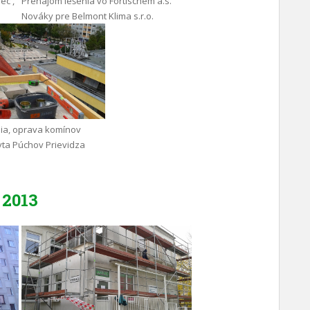
ec ,
Prenájom lešenia vo Fortischem a.s.
Nováky pre Belmont Klima s.r.o.
ia, oprava komínov
yta Púchov Prievidza
2013