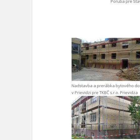
Poruba pre Stav
Nadstavba a prerábka bytového d
v Prievidzi pre TKBČ s.r.o. Prievidza