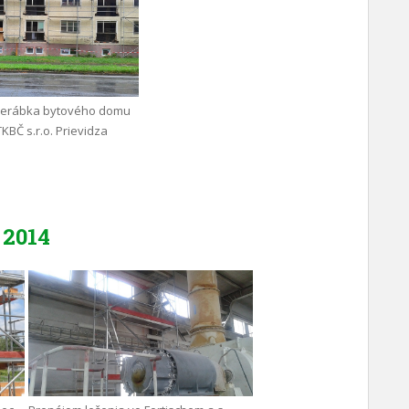
rerábka bytového domu
TKBČ s.r.o. Prievidza
2014