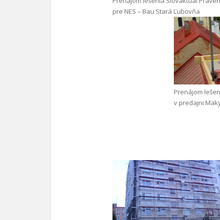
Prenájom lešenia Slovaktual Praven
pre NES – Bau Stará Ľubovňa
Prenájom lešen
v predajni Mak