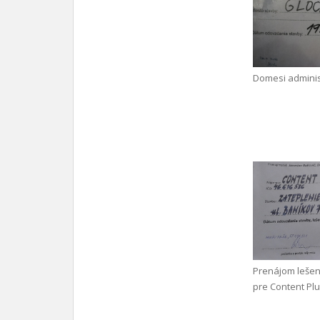
Domesi adminis
Prenájom leše
pre Content Plus