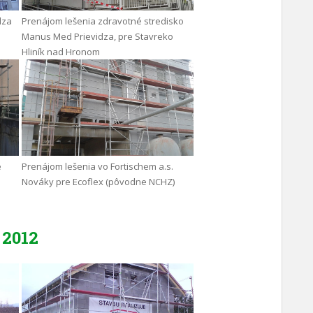
dza
Prenájom lešenia zdravotné stredisko
Manus Med Prievidza, pre Stavreko
Hliník nad Hronom
e
Prenájom lešenia vo Fortischem a.s.
Nováky pre Ecoflex (pôvodne NCHZ)
2012