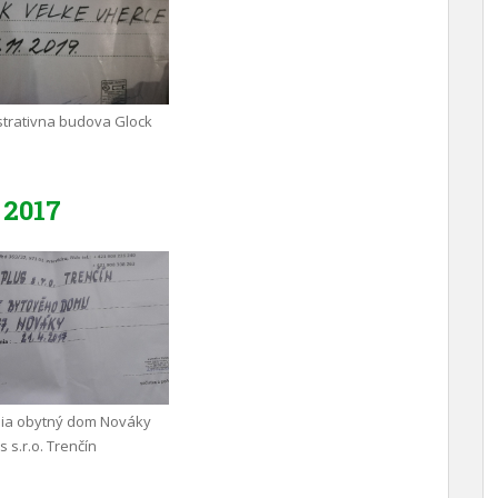
trativna budova Glock
2017
nia obytný dom Nováky
 s.r.o. Trenčín