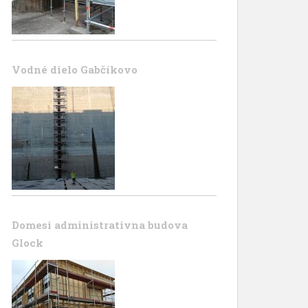
Vodné dielo Gabčíkovo
Domesi administrativna budova
Glock