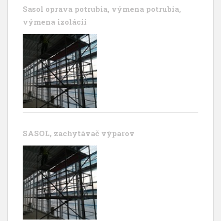
Sasol oprava potrubia, výmena potrubia,
výmena izolácii
SASOL, zachytávač výparov