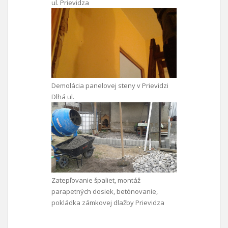
ul. Prievidza
Demolácia panelovej steny v Prievidzi
Dlhá ul.
Zatepľovanie špaliet, montáž
parapetných dosiek, betónovanie,
pokládka zámkovej dlažby Prievidza