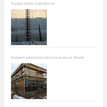
Vodné dielo Gabčíkovo
Domesi administrativna budova Glock