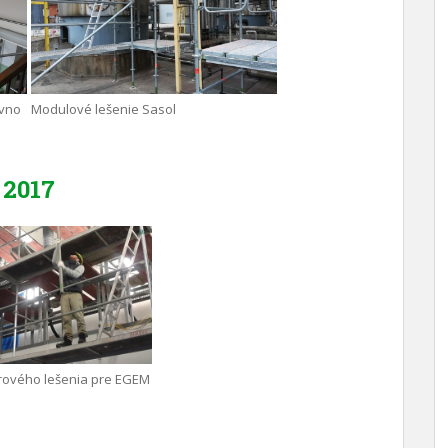
avno
Modulové lešenie Sasol
2017
rového lešenia pre EGEM