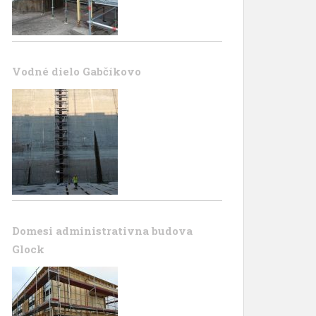
Vodné dielo Gabčíkovo
Domesi administrativna budova
Glock