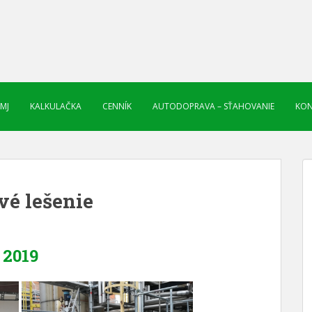
 MJ
KALKULAČKA
CENNÍK
AUTODOPRAVA – SŤAHOVANIE
KON
vé lešenie
2019