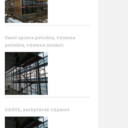
Sasol oprava potrubia, výmena
potrubia, výmena izolácii
SASOL, zachytávač výparov