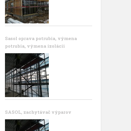
Sasol oprava potrubia, výmena
potrubia, výmena izolácii
SASOL, zachytávač výparov