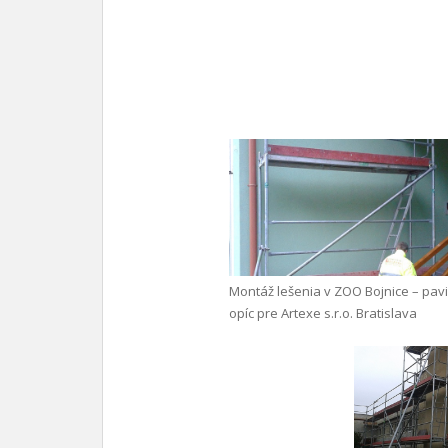
Montáž lešenia v ZOO Bojnice – pav
opíc pre Artexe s.r.o. Bratislava