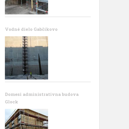
Vodné dielo Gabčíkovo
Domesi administrativna budova
Glock