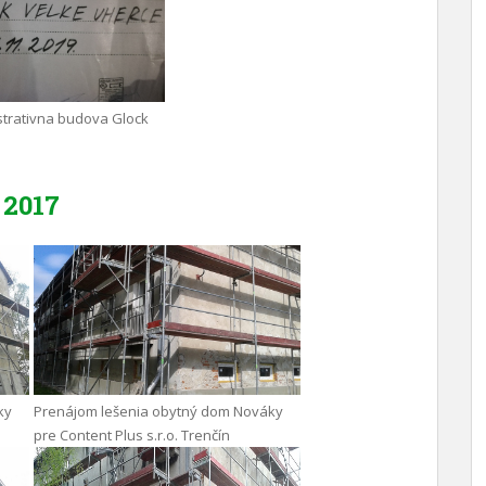
trativna budova Glock
2017
ky
Prenájom lešenia obytný dom Nováky
pre Content Plus s.r.o. Trenčín