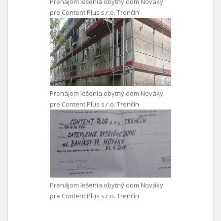
Prenájom lešenia obytný dom Nováky
pre Content Plus s.r.o. Trenčín
Prenájom lešenia obytný dom Nováky
pre Content Plus s.r.o. Trenčín
Prenájom lešenia obytný dom Nováky
pre Content Plus s.r.o. Trenčín