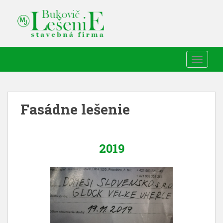
TOGGLE
Fasádne lešenie
2019