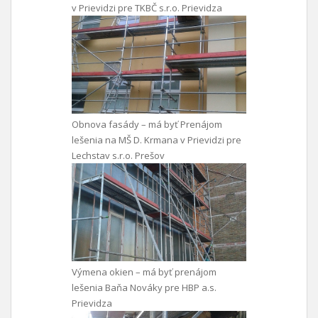
v Prievidzi pre TKBČ s.r.o. Prievidza
Obnova fasády – má byť Prenájom
lešenia na MŠ D. Krmana v Prievidzi pre
Lechstav s.r.o. Prešov
Výmena okien – má byť prenájom
lešenia Baňa Nováky pre HBP a.s.
Prievidza