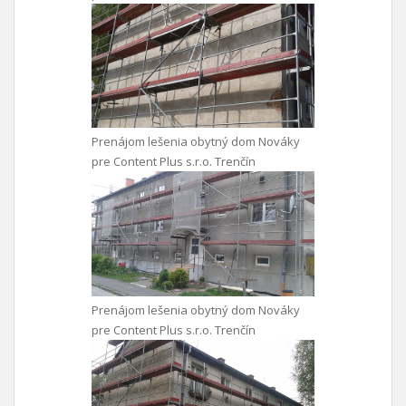
Prenájom lešenia obytný dom Nováky
pre Content Plus s.r.o. Trenčín
Prenájom lešenia obytný dom Nováky
pre Content Plus s.r.o. Trenčín