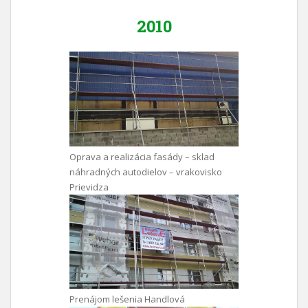
2010
Oprava a realizácia fasády – sklad
náhradných autodielov – vrakovisko
Prievidza
Prenájom lešenia Handlová