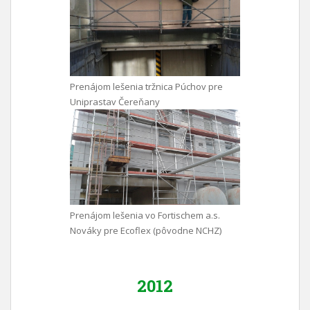
Prenájom lešenia tržnica Púchov pre
Uniprastav Čereňany
Prenájom lešenia vo Fortischem a.s.
Nováky pre Ecoflex (pôvodne NCHZ)
2012