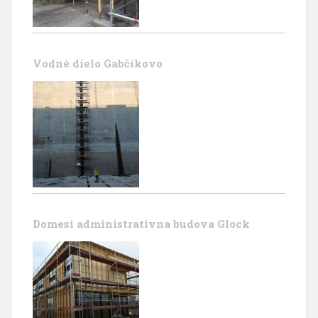
Vodné dielo Gabčíkovo
Domesi administrativna budova Glock