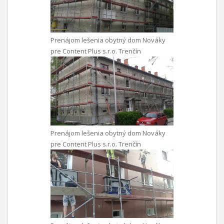
Prenájom lešenia obytný dom Nováky
pre Content Plus s.r.o. Trenčín
Prenájom lešenia obytný dom Nováky
pre Content Plus s.r.o. Trenčín