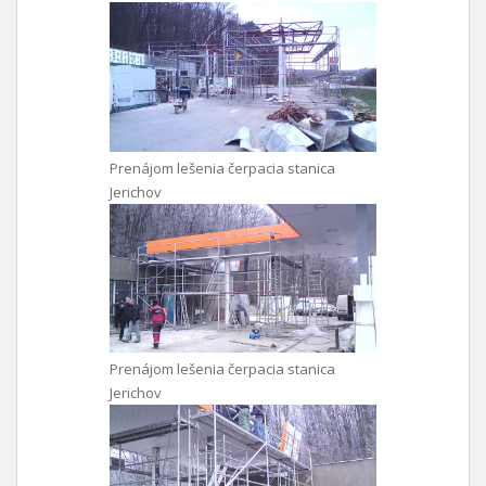
Prenájom lešenia čerpacia stanica
Jerichov
Prenájom lešenia čerpacia stanica
Jerichov