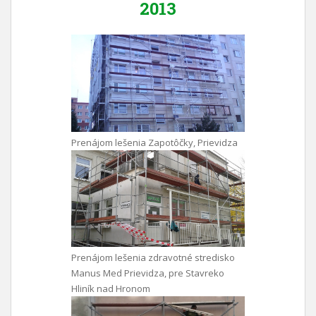
2013
Prenájom lešenia Zapotôčky, Prievidza
Prenájom lešenia zdravotné stredisko
Manus Med Prievidza, pre Stavreko
Hliník nad Hronom