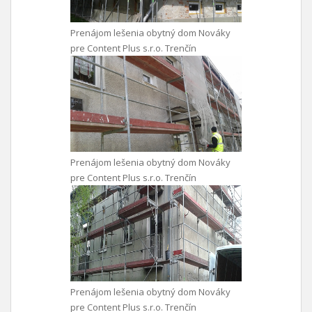
Prenájom lešenia obytný dom Nováky
pre Content Plus s.r.o. Trenčín
Prenájom lešenia obytný dom Nováky
pre Content Plus s.r.o. Trenčín
Prenájom lešenia obytný dom Nováky
pre Content Plus s.r.o. Trenčín