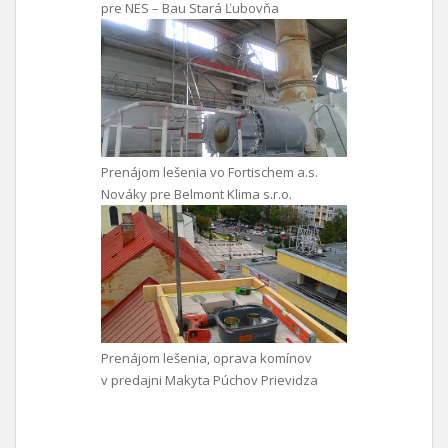
pre NES – Bau Stará Ľubovňa
Prenájom lešenia vo Fortischem a.s.
Nováky pre Belmont Klima s.r.o.
Prenájom lešenia, oprava komínov
v predajni Makyta Púchov Prievidza