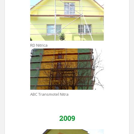
RD Nitrica
ABC Transmotel Nitra
2009