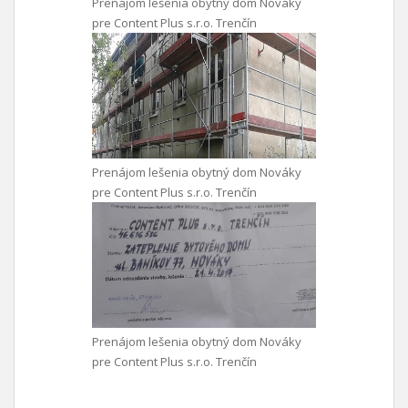
Prenájom lešenia obytný dom Nováky
pre Content Plus s.r.o. Trenčín
Prenájom lešenia obytný dom Nováky
pre Content Plus s.r.o. Trenčín
Prenájom lešenia obytný dom Nováky
pre Content Plus s.r.o. Trenčín