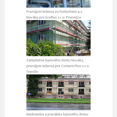
Prenájom lešenia vo Fortischem a.s.
Nováky pre Ecoflex s.r.o. Prievidza
Zatepletnie bytového domu Nováky,
prenájom lešenia pre Content Plus s.r.o.
Trenčín
Nadstavba a prerábka bytového domu