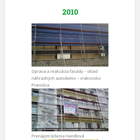
2010
Oprava a realizácia fasády – sklad
náhradných autodielov – vrakovisko
Prievidza
Prenájom lešenia Handlová