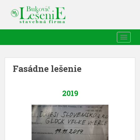
TOGGLE
Fasádne lešenie
2019