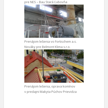
pre NES – Bau Stará Ľubovňa
Prenájom lešenia vo Fortischem a.s.
Nováky pre Belmont Klima s.r.o.
Prenájom lešenia, oprava komínov
v predajni Makyta Púchov Prievidza