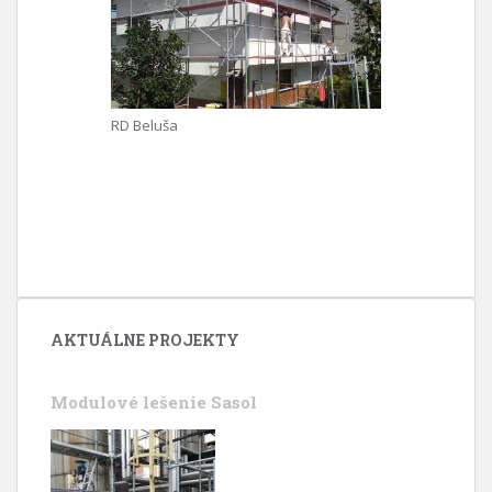
RD Beluša
AKTUÁLNE PROJEKTY
Modulové lešenie Sasol