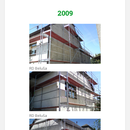
2009
RD Beluša
RD Beluša