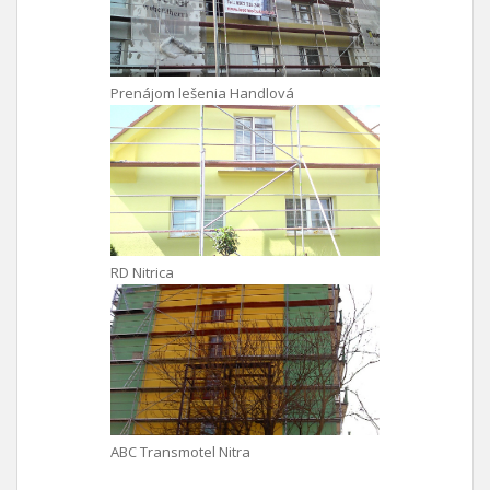
Prenájom lešenia Handlová
RD Nitrica
ABC Transmotel Nitra