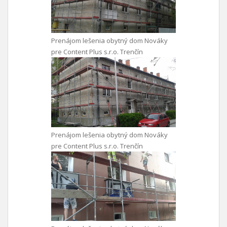
Prenájom lešenia obytný dom Nováky
pre Content Plus s.r.o. Trenčín
Prenájom lešenia obytný dom Nováky
pre Content Plus s.r.o. Trenčín