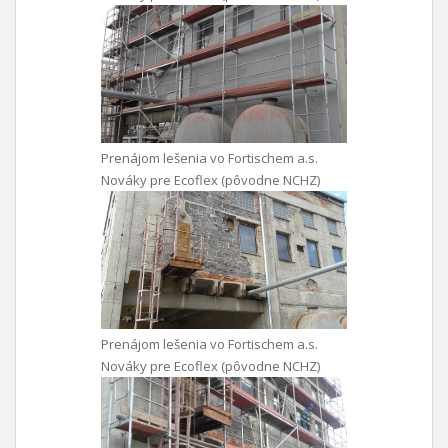
Prenájom lešenia vo Fortischem a.s.
Nováky pre Ecoflex (pôvodne NCHZ)
Prenájom lešenia vo Fortischem a.s.
Nováky pre Ecoflex (pôvodne NCHZ)