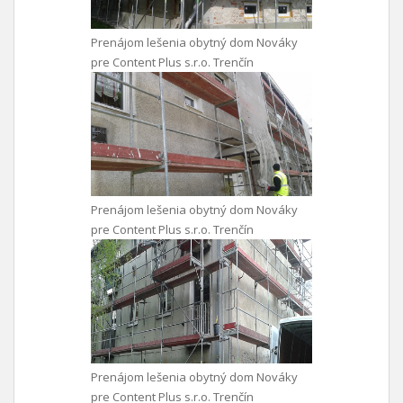
Prenájom lešenia obytný dom Nováky
pre Content Plus s.r.o. Trenčín
Prenájom lešenia obytný dom Nováky
pre Content Plus s.r.o. Trenčín
Prenájom lešenia obytný dom Nováky
pre Content Plus s.r.o. Trenčín