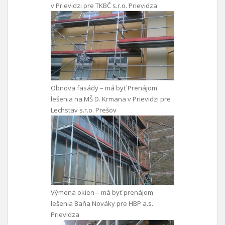
v Prievidzi pre TKBČ s.r.o. Prievidza
Obnova fasády – má byť Prenájom
lešenia na MŠ D. Krmana v Prievidzi pre
Lechstav s.r.o. Prešov
Výmena okien – má byť prenájom
lešenia Baňa Nováky pre HBP a.s.
Prievidza