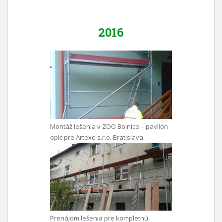
2016
Montáž lešenia v ZOO Bojnice – pavilón
opíc pre Artexe s.r.o. Bratislava
Prenájom lešenia pre kompletnú