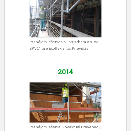
Prenájom lešenia vo Fortischem a.s. na
SPVC1 pre Ecoflex s.r.o. Prievidza
2014
Prenájom lešenia Slovaktual Pravenec ,