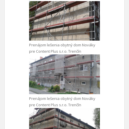
Prenájom lešenia obytný dom Nováky
pre Content Plus s.r.o. Trenčín
Prenájom lešenia obytný dom Nováky
pre Content Plus s.r.o. Trenčín