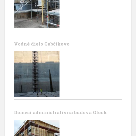
Vodné dielo Gabčíkovo
Domesi administrativna budova Glock