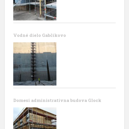
Vodné dielo Gabčíkovo
Domesi administrativna budova Glock