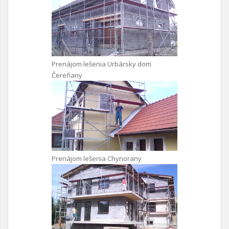
Prenájom lešenia Urbársky dom
Čereňany
Prenájom lešenia Chynorany