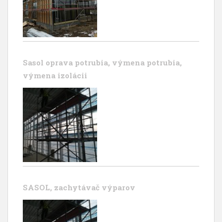
Sasol oprava potrubia, výmena potrubia,
výmena izolácii
SASOL, zachytávač výparov