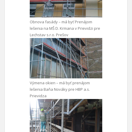
Obnova fasády – má byť Prenájom
lešenia na MŠ D. Krmana v Prievidzi pre
Lechstav s.r.o. Prešov
Výmena okien – má byť prenájom
lešenia Baňa Nováky pre HBP a.s.
Prievidza