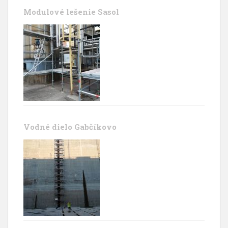
Modulové lešenie Sasol
Vodné dielo Gabčíkovo