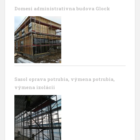
Domesi administrativna budova Glock
Sasol oprava potrubia, výmena potrubia,
výmena izolácii