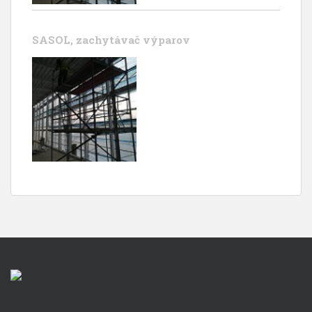
SASOL, zachytávač výparov