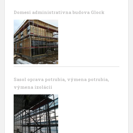
Domesi administrativna budova Glock
Sasol oprava potrubia, výmena potrubia,
výmena izolácii