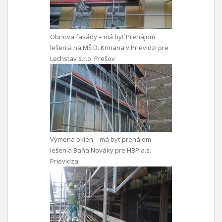
Obnova fasády – má byť Prenájom
lešenia na MŠ D. Krmana v Prievidzi pre
Lechstav s.r.o. Prešov
Výmena okien – má byť prenájom
lešenia Baňa Nováky pre HBP a.s.
Prievidza