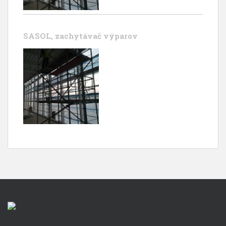
SASOL, zachytávač výparov