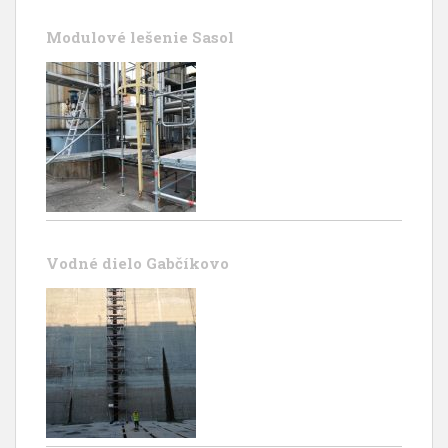
Modulové lešenie Sasol
Vodné dielo Gabčíkovo