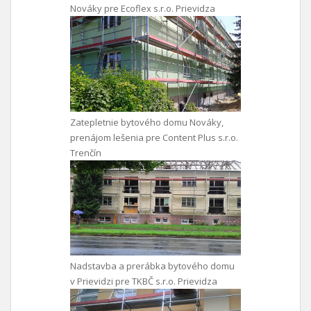
Nováky pre Ecoflex s.r.o. Prievidza
Zatepletnie bytového domu Nováky,
prenájom lešenia pre Content Plus s.r.o.
Trenčín
Nadstavba a prerábka bytového domu
v Prievidzi pre TKBČ s.r.o. Prievidza