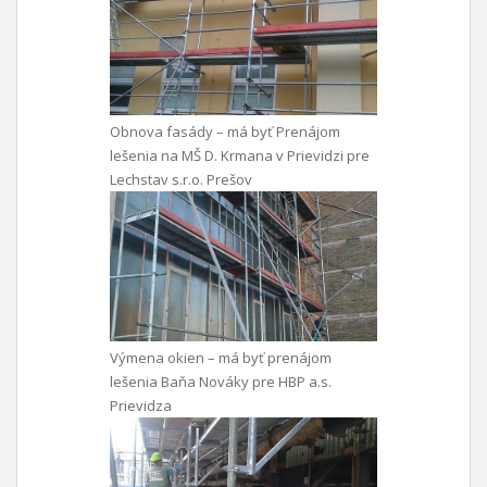
Obnova fasády – má byť Prenájom
lešenia na MŠ D. Krmana v Prievidzi pre
Lechstav s.r.o. Prešov
Výmena okien – má byť prenájom
lešenia Baňa Nováky pre HBP a.s.
Prievidza