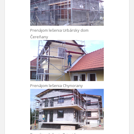
Prenájom lešenia Urbársky dom
Čereňany
Prenájom lešenia Chynorany