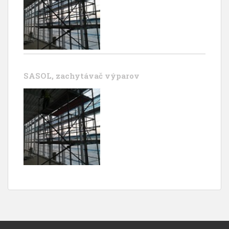
SASOL, zachytávač výparov