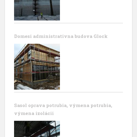
Domesi administrativna budova Glock
Sasol oprava potrubia, výmena potrubia,
výmena izolácii