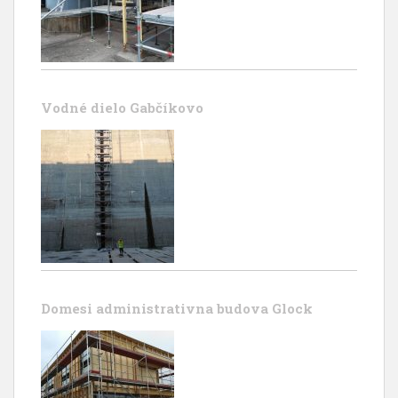
Vodné dielo Gabčíkovo
Domesi administrativna budova Glock