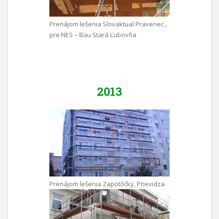
Prenájom lešenia Slovaktual Pravenec ,
pre NES – Bau Stará Ľubovňa
2013
Prenájom lešenia Zapotôčky, Prievidza