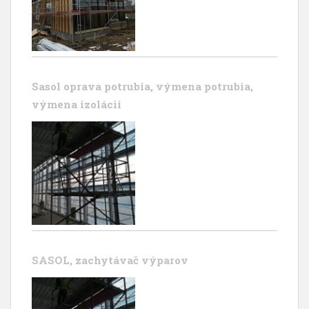
Sasol oprava potrubia, výmena potrubia,
výmena izolácii
SASOL, zachytávač výparov