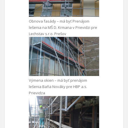
Obnova fasády – má byť Prenájom
lešenia na MŠ D. Krmana v Prievidzi pre
Lechstav s.r.o. Prešov
Výmena okien – má byť prenájom
lešenia Baňa Nováky pre HBP a.s.
Prievidza