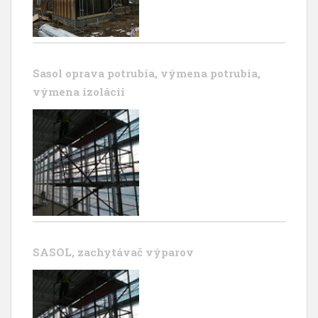
Sasol oprava potrubia, výmena potrubia,
výmena izolácii
SASOL, zachytávač výparov