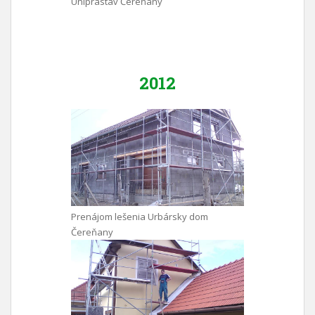
Uniprastav Čereňany
2012
Prenájom lešenia Urbársky dom
Čereňany