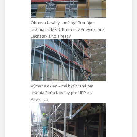
Obnova fasády – má byť Prenájom
lešenia na MŠ D. Krmana v Prievidzi pre
Lechstav s.r.o. Prešov
Výmena okien – má byť prenájom
lešenia Baňa Nováky pre HBP a.s.
Prievidza