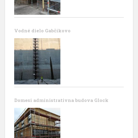
Vodné dielo Gabčíkovo
Domesi administrativna budova Glock