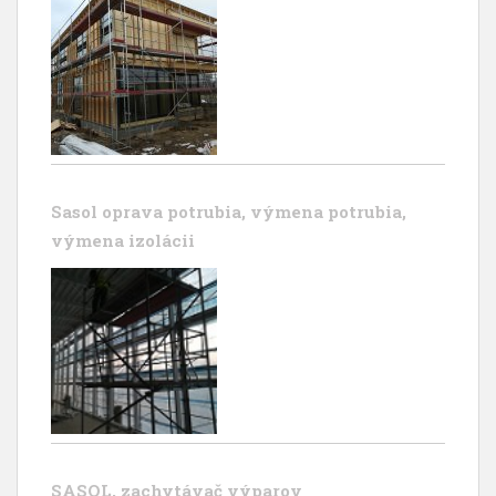
Sasol oprava potrubia, výmena potrubia,
výmena izolácii
SASOL, zachytávač výparov