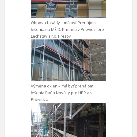
Obnova fasády – má byť Prenájom
lešenia na MŠ D. Krmana v Prievidzi pre
Lechstav s.r.o. Prešov
Výmena okien – má byť prenájom
lešenia Baňa Nováky pre HBP a.s.
Prievidza