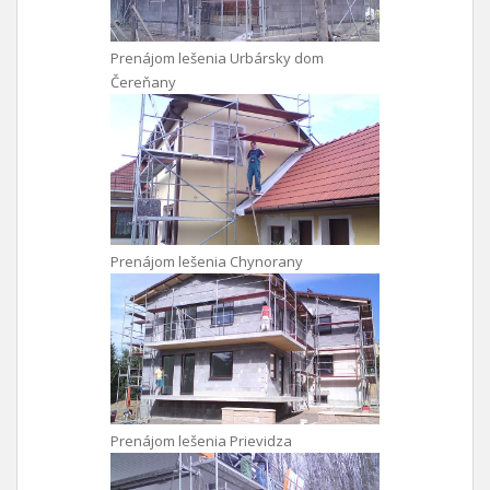
Prenájom lešenia Urbársky dom
Čereňany
Prenájom lešenia Chynorany
Prenájom lešenia Prievidza