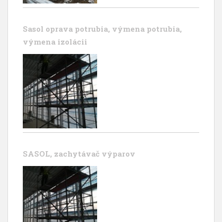
Sasol oprava potrubia, výmena potrubia,
výmena izolácii
SASOL, zachytávač výparov