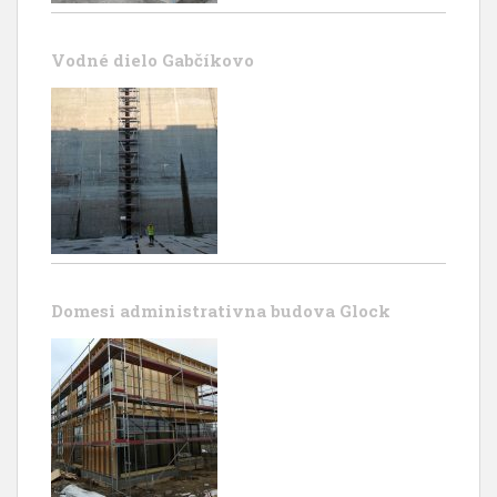
Vodné dielo Gabčíkovo
Domesi administrativna budova Glock