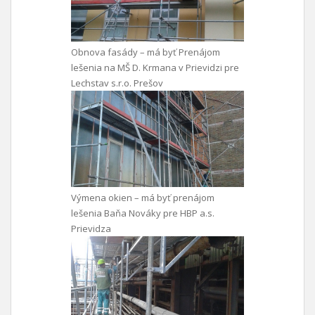
Obnova fasády – má byť Prenájom
lešenia na MŠ D. Krmana v Prievidzi pre
Lechstav s.r.o. Prešov
Výmena okien – má byť prenájom
lešenia Baňa Nováky pre HBP a.s.
Prievidza