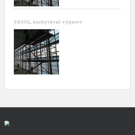
SASOL, zachytávač výparov