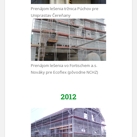
Prenájom lešenia tržnica Púchov pre
Uniprastav Čereňany
Prenájom lešenia vo Fortischem a.s.
Nováky pre Ecoflex (pôvodne NCHZ)
2012