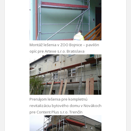
Montáž lešenia v ZOO Bojnice – pavilón
opíc pre Artexe s.r.o. Bratislava
Prenájom lešenia pre kompletnú
revitalizáciu bytového domu v Novákoch
pre Content Plus s.r.o. Trenčín