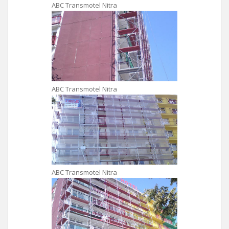
ABC Transmotel Nitra
ABC Transmotel Nitra
ABC Transmotel Nitra