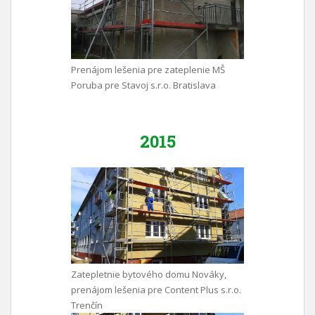
Prenájom lešenia pre zateplenie MŠ
Poruba pre Stavoj s.r.o. Bratislava
2015
Zatepletnie bytového domu Nováky,
prenájom lešenia pre Content Plus s.r.o.
Trenčín