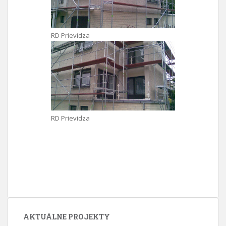
RD Prievidza
RD Prievidza
AKTUÁLNE PROJEKTY