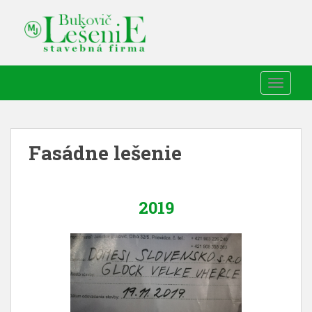
TOGGLE
Fasádne lešenie
2019