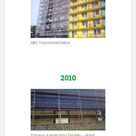
ABC Transmotel Nitra
2010
Oprava a realizácia fasády – sklad