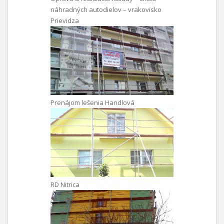
náhradných autodielov – vrakovisko
Prievidza
Prenájom lešenia Handlová
RD Nitrica