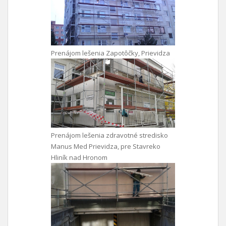
Prenájom lešenia Zapotôčky, Prievidza
Prenájom lešenia zdravotné stredisko
Manus Med Prievidza, pre Stavreko
Hliník nad Hronom