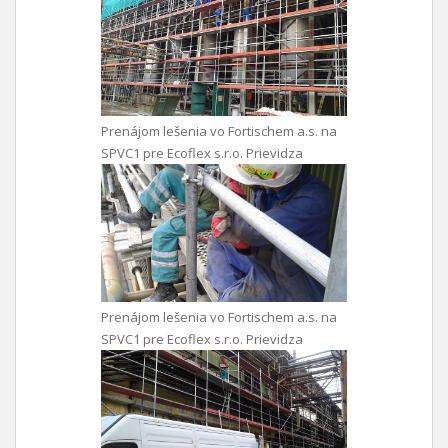
Prenájom lešenia vo Fortischem a.s. na
SPVC1 pre Ecoflex s.r.o. Prievidza
Prenájom lešenia vo Fortischem a.s. na
SPVC1 pre Ecoflex s.r.o. Prievidza