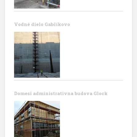
Vodné dielo Gabčíkovo
Domesi administrativna budova Glock