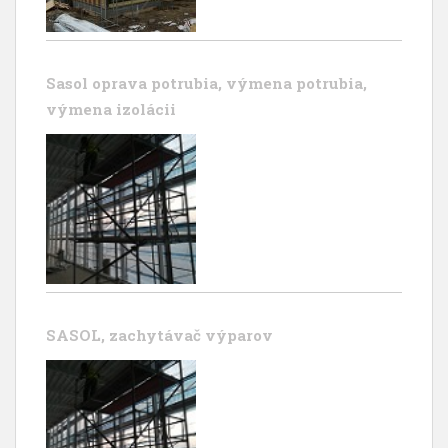
Sasol oprava potrubia, výmena potrubia,
výmena izolácii
SASOL, zachytávač výparov