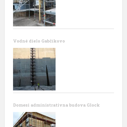
Vodné dielo Gabčíkovo
Domesi administrativna budova Glock