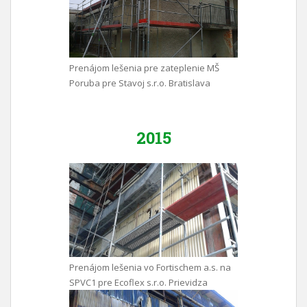
Prenájom lešenia pre zateplenie MŠ
Poruba pre Stavoj s.r.o. Bratislava
2015
Prenájom lešenia vo Fortischem a.s. na
SPVC1 pre Ecoflex s.r.o. Prievidza