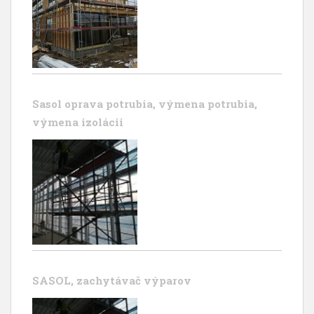
Sasol oprava potrubia, výmena potrubia,
výmena izolácii
SASOL, zachytávač výparov