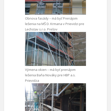
Obnova fasády – má byť Prenájom
lešenia na MŠ D. Krmana v Prievidzi pre
Lechstav s.r.o. Prešov
Výmena okien – má byť prenájom
lešenia Baňa Nováky pre HBP a.s.
Prievidza