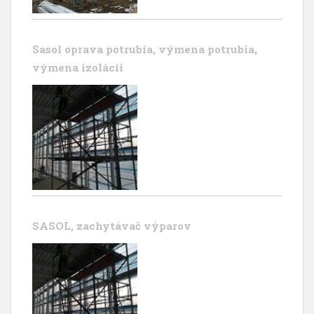
Sasol oprava potrubia, výmena potrubia,
výmena izolácii
SASOL, zachytávač výparov