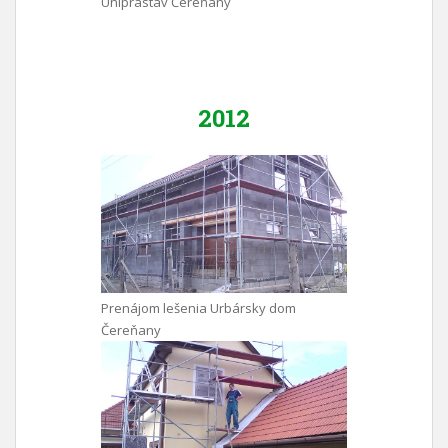
Uniprastav Čereňany
2012
Prenájom lešenia Urbársky dom
Čereňany