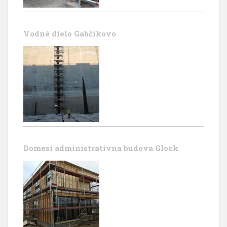
Vodné dielo Gabčíkovo
Domesi administrativna budova Glock