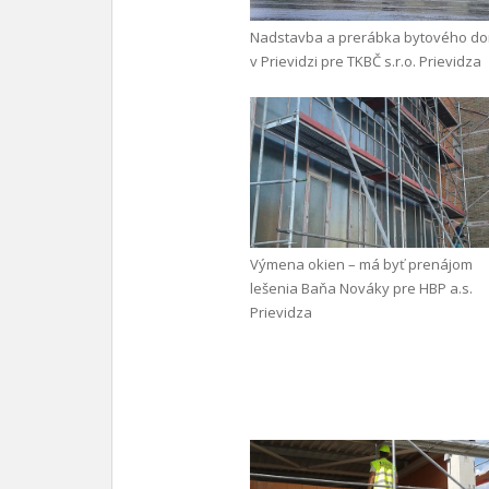
Nadstavba a prerábka bytového d
v Prievidzi pre TKBČ s.r.o. Prievidza
Výmena okien – má byť prenájom
lešenia Baňa Nováky pre HBP a.s.
Prievidza