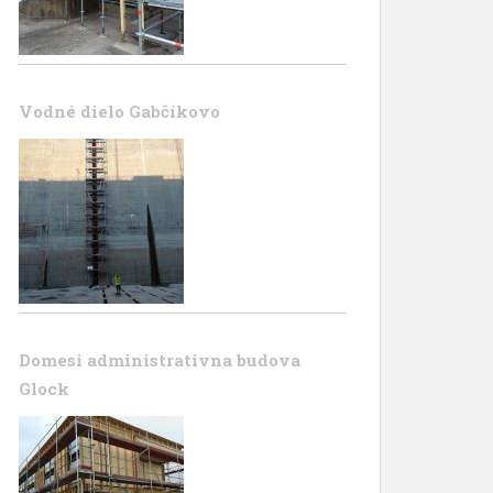
Vodné dielo Gabčíkovo
Domesi administrativna budova
Glock