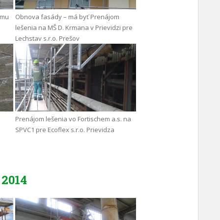
omu
Obnova fasády – má byť Prenájom
lešenia na MŠ D. Krmana v Prievidzi pre
Lechstav s.r.o. Prešov
Prenájom lešenia vo Fortischem a.s. na
SPVC1 pre Ecoflex s.r.o. Prievidza
2014