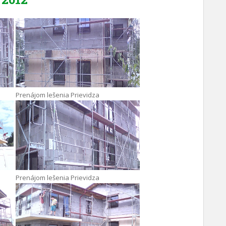
Prenájom lešenia Prievidza
Prenájom lešenia Prievidza