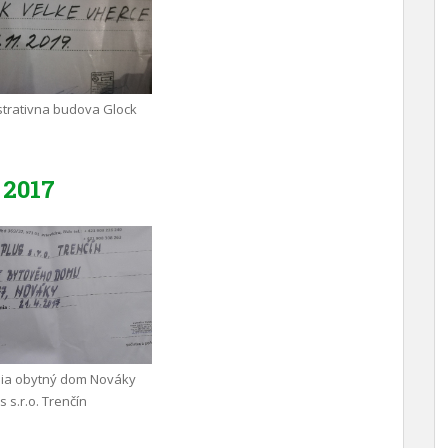
trativna budova Glock
2017
nia obytný dom Nováky
 s.r.o. Trenčín