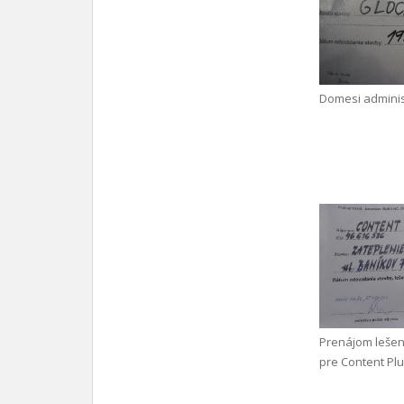
Domesi adminis
Prenájom leše
pre Content Plus