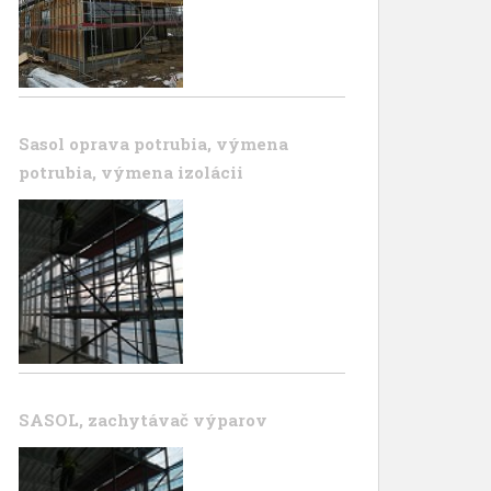
Sasol oprava potrubia, výmena
potrubia, výmena izolácii
SASOL, zachytávač výparov