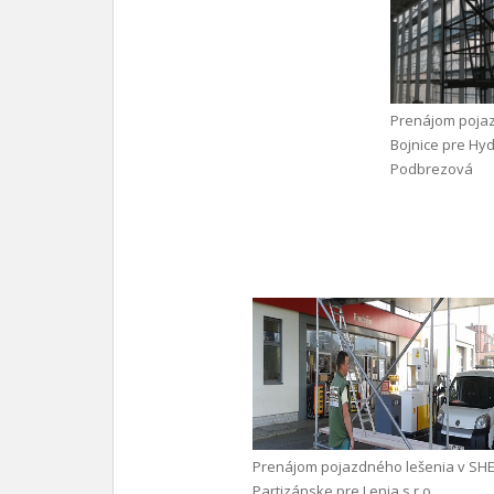
Prenájom pojaz
Bojnice pre Hyd
Podbrezová
Prenájom pojazdného lešenia v SHE
Partizánske pre Lenia s.r.o.