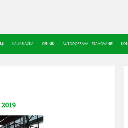
 MJ
KALKULAČKA
CENNÍK
AUTODOPRAVA – SŤAHOVANIE
KON
2019