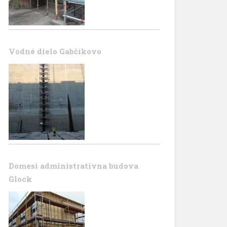
Vodné dielo Gabčíkovo
Domesi administrativna budova
Glock