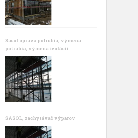
Sasol oprava potrubia, výmena
potrubia, výmena izolácii
SASOL, zachytávač výparov