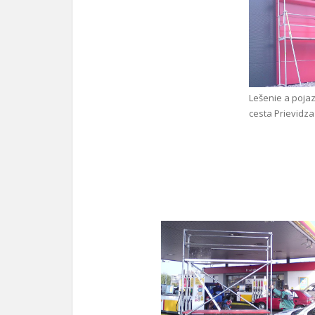
Lešenie a poja
cesta Prievidza