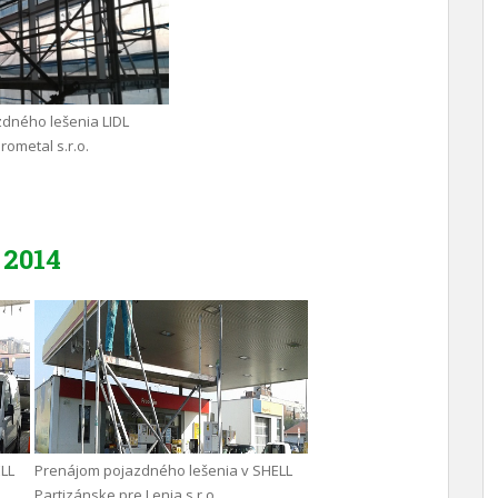
dného lešenia LIDL
rometal s.r.o.
2014
LL
Prenájom pojazdného lešenia v SHELL
Partizánske pre Lenia s.r.o.