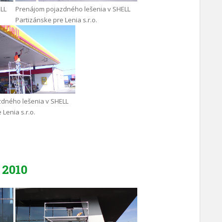
LL
Prenájom pojazdného lešenia v SHELL
Partizánske pre Lenia s.r.o.
dného lešenia v SHELL
 Lenia s.r.o.
2010