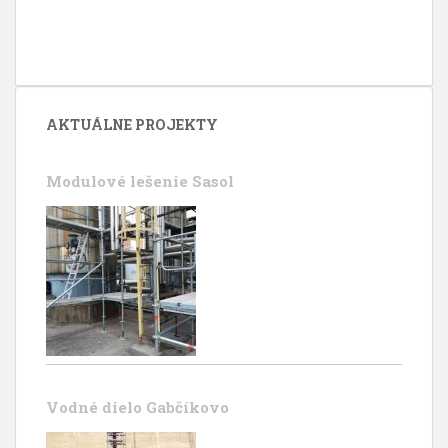
AKTUÁLNE PROJEKTY
Modulové lešenie Sasol
Vodné dielo Gabčíkovo