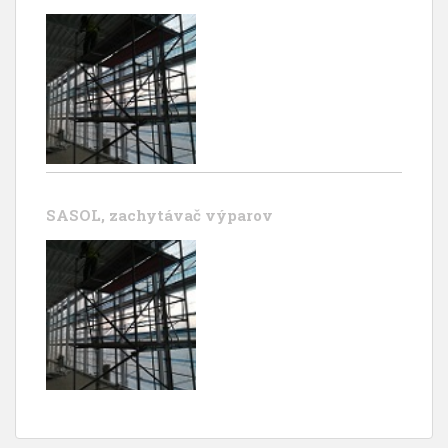
SASOL, zachytávač výparov