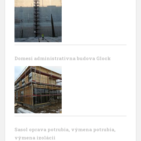
Domesi administrativna budova Glock
Sasol oprava potrubia, výmena potrubia,
výmena izolácii