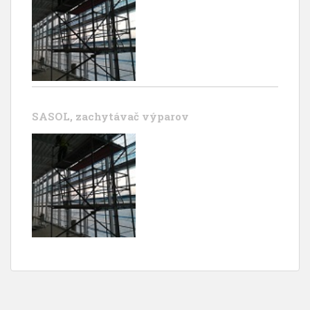
SASOL, zachytávač výparov