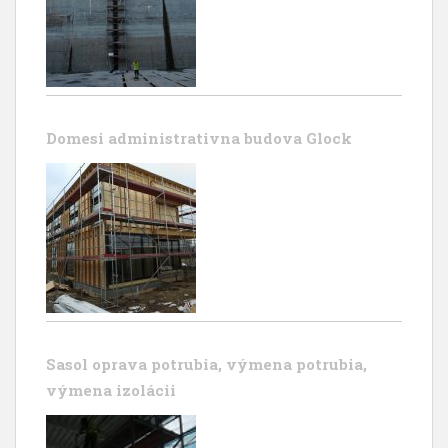
Domesi administrativna budova Glock
Sasol oprava potrubia, výmena potrubia,
výmena izolácii