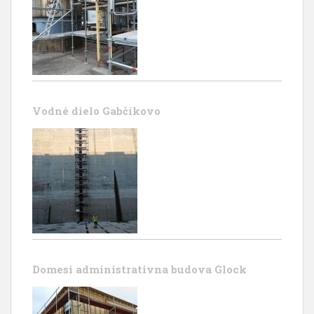
Vodné dielo Gabčíkovo
Domesi administrativna budova Glock