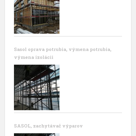
Sasol oprava potrubia, výmena potrubia,
výmena izolácii
SASOL, zachytávač výparov