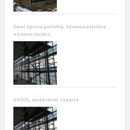
Sasol oprava potrubia, výmena potrubia,
výmena izolácii
SASOL, zachytávač výparov