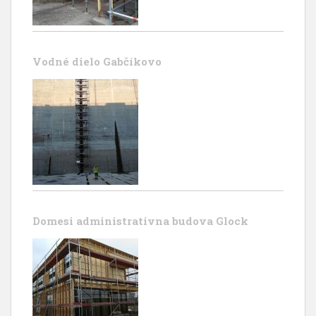
Vodné dielo Gabčíkovo
Domesi administrativna budova Glock