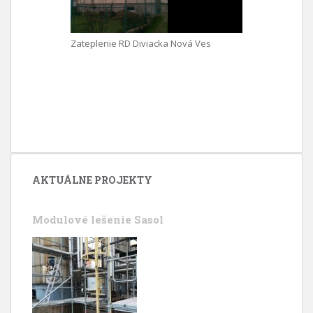
Zateplenie RD Diviacka Nová Ves
AKTUÁLNE PROJEKTY
Modulové lešenie Sasol