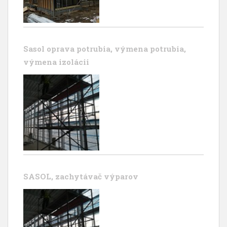
Sasol oprava potrubia, výmena potrubia,
výmena izolácii
SASOL, zachytávač výparov