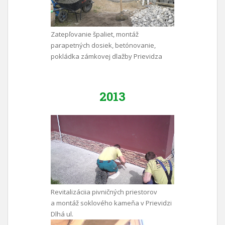
Zatepľovanie špaliet, montáž
parapetných dosiek, betónovanie,
pokládka zámkovej dlažby Prievidza
2013
Revitalizáciia pivničných priestorov
a montáž soklového kameňa v Prievidzi
Dlhá ul.