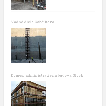
Vodné dielo Gabčíkovo
Domesi administrativna budova Glock