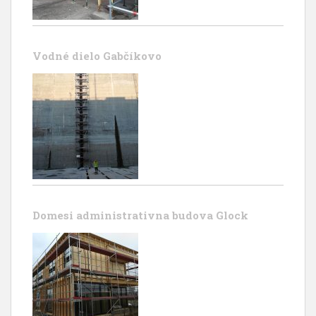
Vodné dielo Gabčíkovo
Domesi administrativna budova Glock