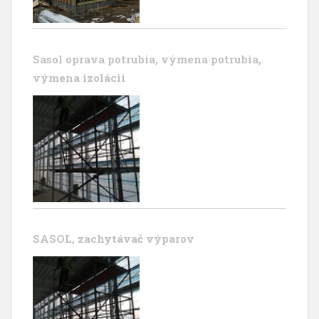
Sasol oprava potrubia, výmena potrubia,
výmena izolácii
SASOL, zachytávač výparov